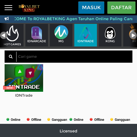
Beranda
MASUK
DAFTAR
WELCOME To ROYALBETKING Agen Taruhan Online Paling Canggih 
Sports
BARU
PROMO
Live Casino
BARU
IDNARCADE
MG
IDNTRADE
KONG
PP
IDNPoker
BARU
HOT GAMES
Slots
PROMO
IDNLIVE
BARU
Stream N Spin
Arcade
PROMO
IDNTrade
Table Games
Lottery
BARU
PROMO
Licensed
IDNRaffle